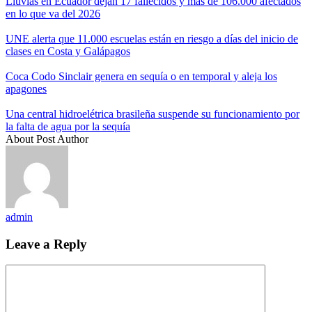
Lluvias en Ecuador dejan 17 fallecidos y más de 106.000 afectados
en lo que va del 2026
UNE alerta que 11.000 escuelas están en riesgo a días del inicio de
clases en Costa y Galápagos
Coca Codo Sinclair genera en sequía o en temporal y aleja los
apagones
Una central hidroelétrica brasileña suspende su funcionamiento por
la falta de agua por la sequía
About Post Author
admin
Leave a Reply