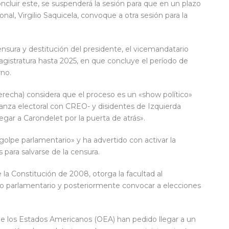
oncluir este, se suspenderá la sesión para que en un plazo
nal, Virgilio Saquicela, convoque a otra sesión para la
ensura y destitución del presidente, el vicemandatario
agistratura hasta 2025, en que concluye el período de
rno.
recha) considera que el proceso es un «show político»
nza electoral con CREO- y disidentes de Izquierda
egar a Carondelet por la puerta de atrás».
golpe parlamentario» y ha advertido con activar la
para salvarse de la censura.
e la Constitución de 2008, otorga la facultad al
no parlamentario y posteriormente convocar a elecciones
 de los Estados Americanos (OEA) han pedido llegar a un