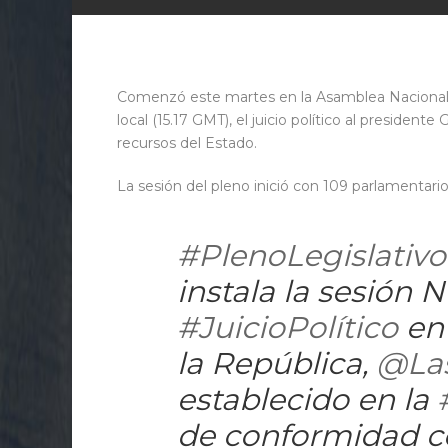
Comenzó este martes en la Asamblea Nacional (
local (15.17 GMT), el juicio político al preside
recursos del Estado.
La sesión del pleno inició con 109 parlamentari
#PlenoLegislativo
instala la sesión N
#JuicioPolítico
en 
la República,
@Las
establecido en la
de conformidad co