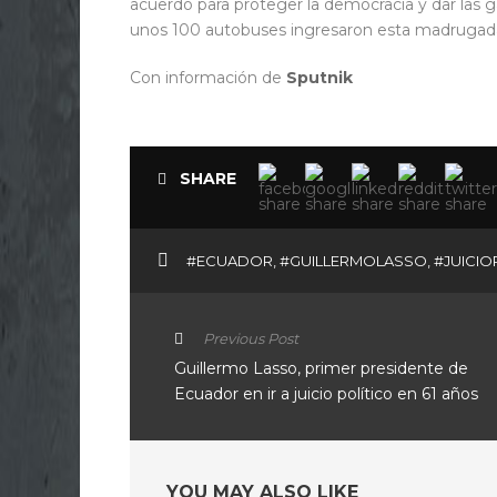
acuerdo para proteger la democracia y dar las ga
unos 100 autobuses ingresaron esta madrugada
Con información de
Sputnik
SHARE
#ECUADOR
,
#GUILLERMOLASSO
,
#JUICIO
Previous Post
Guillermo Lasso, primer presidente de
Ecuador en ir a juicio político en 61 años
YOU MAY ALSO LIKE