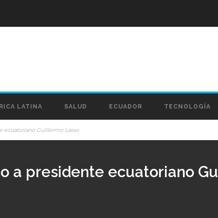
RICA LATINA
SALUD
ECUADOR
TECNOLOGÍA
te ecuatoriano Guillermo Lasso
co a presidente ecuatoriano G