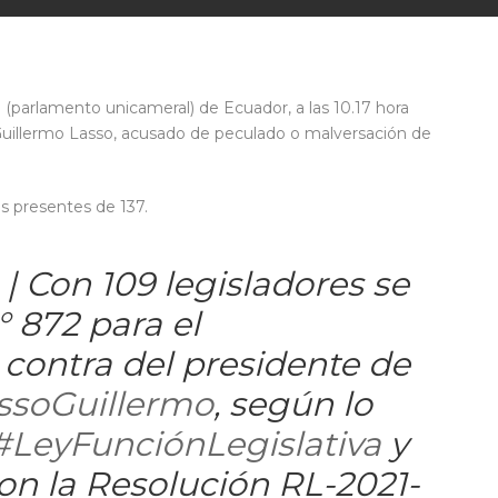
parlamento unicameral) de Ecuador, a las 10.17 hora
nte Guillermo Lasso, acusado de peculado o malversación de
os presentes de 137.
| Con 109 legisladores se
° 872 para el
contra del presidente de
soGuillermo
, según lo
#LeyFunciónLegislativa
y
n la Resolución RL-2021-