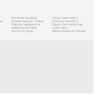
Frente de izquierda
Hallan asesinados a
ue
encabezado por Unidad
Anthony Peñafiel y
Popular respaldará la
Dayan Sarmiento tras
reelección de Pabel
cuatro días
Muñoz en Quito
desaparecidos en Manabí