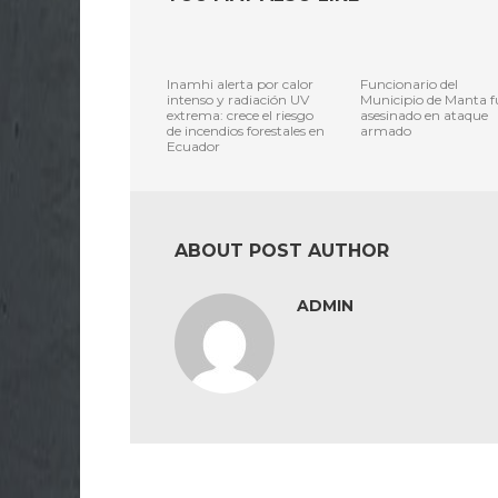
Inamhi alerta por calor
Funcionario del
intenso y radiación UV
Municipio de Manta f
extrema: crece el riesgo
asesinado en ataque
de incendios forestales en
armado
Ecuador
ABOUT POST AUTHOR
ADMIN