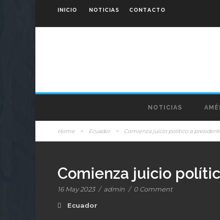
INICIO
NOTICIAS
CONTACTO
NOTICIAS
AMÉ
Home
>
Ecuador
>
Comienza juicio político a presiden
Comienza juicio políti
16 May 2023
/
admin
/
0 Comment
Ecuador