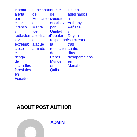
Inamhi
Funcionario
Frente
Hallan
alerta
del
de
asesinados
por
Municipio
izquierda
a
calor
de
encabezado
Anthony
intenso
Manta
por
Peñafiel
y
fue
Unidad
y
radiación
asesinado
Popular
Dayan
UV
en
respaldará
Sarmiento
extrema:
ataque
la
tras
crece
armado
reelección
cuatro
el
de
días
riesgo
Pabel
desaparecidos
de
Muñoz
en
incendios
en
Manabí
forestales
Quito
en
Ecuador
ABOUT POST AUTHOR
ADMIN