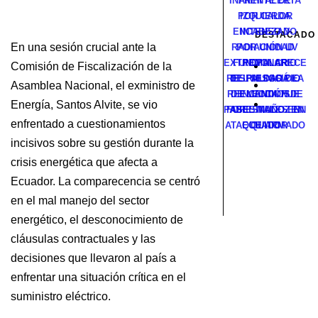
INAMHI ALERTA
FRENTE DE
POR CALOR
IZQUIERDA
ENCABEZADO
INTENSO Y
DESTACADO
En una sesión crucial ante la
RADIACIÓN UV
POR UNIDAD
EXTREMA: CRECE
FUNCIONARIO
POPULAR
Comisión de Fiscalización de la
RESPALDARÁ LA
DEL MUNICIPIO
EL RIESGO DE
Asamblea Nacional, el exministro de
REELECCIÓN DE
DE MANTA FUE
INCENDIOS
Energía, Santos Alvite, se vio
PABEL MUÑOZ EN
FORESTALES EN
ASESINADO EN
enfrentado a cuestionamientos
ATAQUE ARMADO
ECUADOR
QUITO
incisivos sobre su gestión durante la
crisis energética que afecta a
Ecuador. La comparecencia se centró
en el mal manejo del sector
energético, el desconocimiento de
cláusulas contractuales y las
decisiones que llevaron al país a
enfrentar una situación crítica en el
suministro eléctrico.