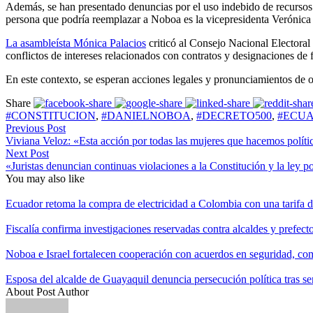
Además, se han presentado denuncias por el uso indebido de recursos
persona que podría reemplazar a Noboa es la vicepresidenta Verónica
La asambleísta Mónica Palacios
criticó al Consejo Nacional Electoral 
conflictos de intereses relacionados con contratos y designaciones de f
En este contexto, se esperan acciones legales y pronunciamientos de 
Share
#CONSTITUCION
,
#DANIELNOBOA
,
#DECRETO500
,
#ECU
Previous Post
Viviana Veloz: «Esta acción por todas las mujeres que hacemos políti
Next Post
«Juristas denuncian continuas violaciones a la Constitución y la ley 
You may also like
Ecuador retoma la compra de electricidad a Colombia con una tarifa
Fiscalía confirma investigaciones reservadas contra alcaldes y prefec
Noboa e Israel fortalecen cooperación con acuerdos en seguridad, com
Esposa del alcalde de Guayaquil denuncia persecución política tras se
About Post Author