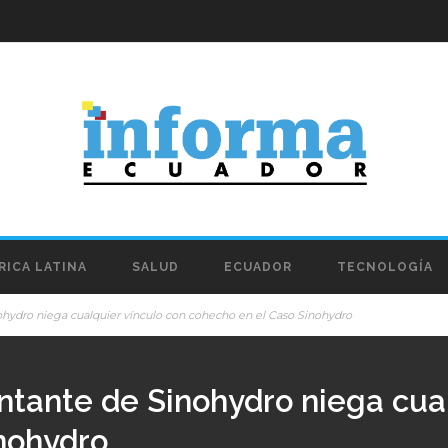
RICA LATINA
SALUD
ECUADOR
TECNOLOGÍA
hydro niega cualquier vínculo con cohecho en el Caso Sinohydro
tante de Sinohydro niega cual
nohydro