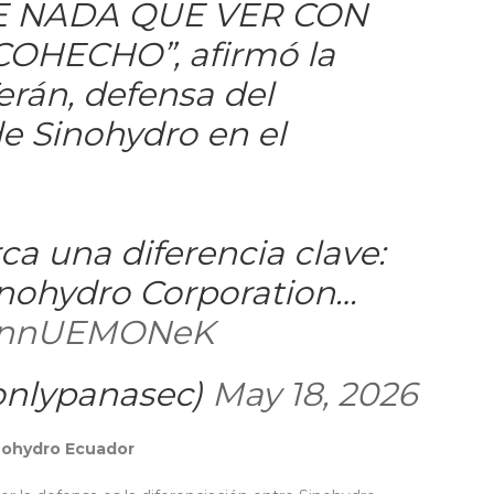
 NADA QUE VER CON
OHECHO”, afirmó la
rán, defensa del
e Sinohydro en el
ca una diferencia clave:
inohydro Corporation…
/MnnUEMONeK
onlypanasec)
May 18, 2026
inohydro Ecuador