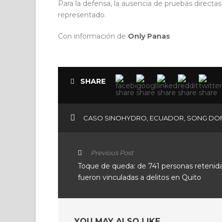
Para la defensa, la ausencia de pruebas directa
representado.
Con información de
Only Panas
SHARE
CASO SINOHYDRO
,
ECUADOR
,
SONG DO
Previous Post
Toque de queda: de 741 personas retenida
fueron vinculadas a delitos en Quito
YOU MAY ALSO LIKE