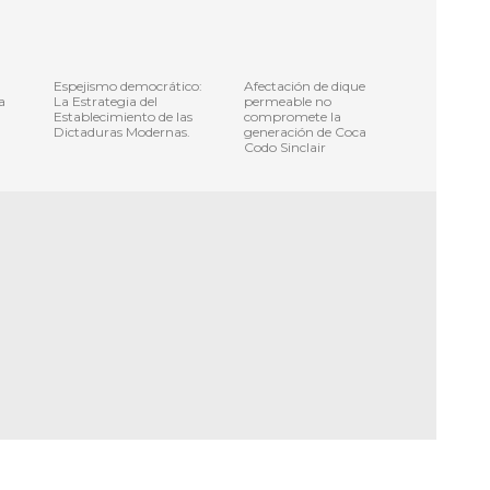
Espejismo democrático:
Afectación de dique
a
La Estrategia del
permeable no
d
Establecimiento de las
compromete la
Dictaduras Modernas.
generación de Coca
Codo Sinclair