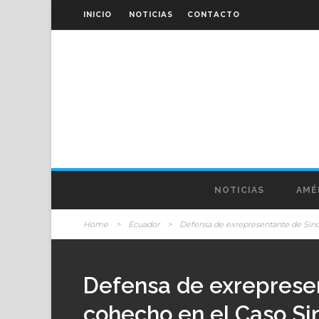
INICIO
NOTICIAS
CONTACTO
NOTICIAS
AMÉ
Home
>
Ecuador
>
Defensa de exrepresentante de Sino
Defensa de exrepresen
cohecho en el Caso Si