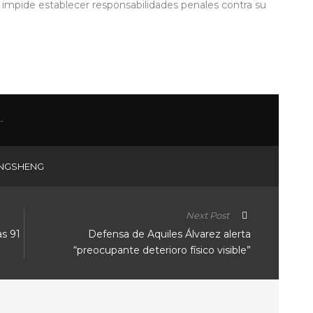
s impide establecer responsabilidades penales contra su
NGSHENG
Next Post
s 91
Defensa de Aquiles Álvarez alerta
“preocupante deterioro físico visible”