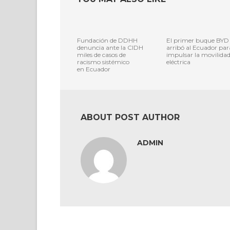
Fundación de DDHH
El primer buque BYD
denuncia ante la CIDH
arribó al Ecuador par
miles de casos de
impulsar la movilida
racismo sistémico
eléctrica
en Ecuador
ABOUT POST AUTHOR
ADMIN