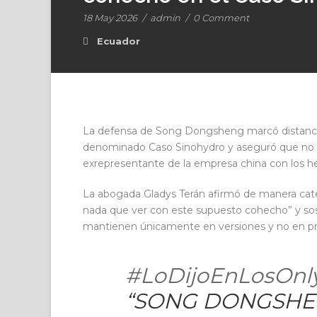
18 May 2026
/
admin
/
0 Comment
Ecuador
La defensa de Song Dongsheng marcó distancia
denominado Caso Sinohydro y aseguró que no 
exrepresentante de la empresa china con los hec
La abogada Gladys Terán afirmó de manera ca
nada que ver con este supuesto cohecho” y sos
mantienen únicamente en versiones y no en pru
#LoDijoEnLosOnl
“SONG DONGSHE