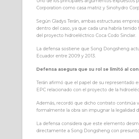
Uno de los principales argumentos expuestos po
Corporation como casa matriz y Sinohydro Corpo
Según Gladys Terán, ambas estructuras empresa
dentro del caso, ya que cada una habría tenido f
del proyecto hidroeléctrico Coca Codo Sinclair.
La defensa sostiene que Song Dongsheng act
Ecuador entre 2009 y 2013.
Defensa asegura que su rol se limitó al co
Terán afirmó que el papel de su representado e
EPC relacionado con el proyecto de la hidroeléc
Además, recordó que dicho contrato continúa vi
formalmente la obra sin impugnar la legalidad d
La defensa considera que este elemento desmo
directamente a Song Dongsheng con presuntos 