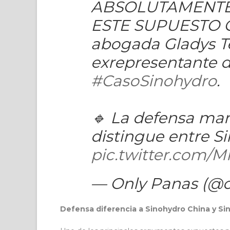
ABSOLUTAMENTE
ESTE SUPUESTO C
abogada Gladys Te
exrepresentante d
#CasoSinohydro
.
🔹 La defensa mar
distingue entre S
pic.twitter.com
— Only Panas (@
Defensa diferencia a Sinohydro China y S