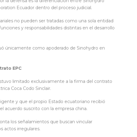
r la defensa es la diferenciación entre Sinohydro
ration Ecuador dentro del proceso judicial.
riales no pueden ser tratadas como una sola entidad
unciones y responsabilidades distintas en el desarrollo
uó únicamente como apoderado de Sinohydro en
ntrato EPC
stuvo limitado exclusivamente a la firma del contrato
trica Coca Codo Sinclair.
gente y que el propio Estado ecuatoriano recibió
el acuerdo suscrito con la empresa china.
nta los señalamientos que buscan vincular
actos irregulares.