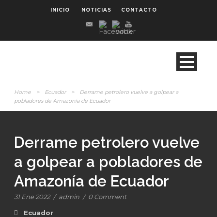
INICIO
NOTICIAS
CONTACTO
Home
>
Ecuador
>
Derrame petrolero vuelve a golpear a
pobladores de Amazonía de Ecuador
Derrame petrolero vuelve
a golpear a pobladores de
Amazonía de Ecuador
31 Ene 2022
/
admin
/
0 Comment
Ecuador