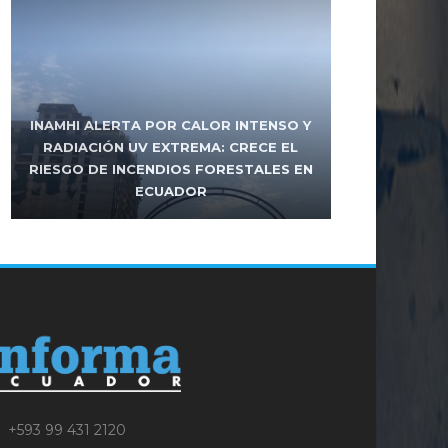
INAMHI ALERTA POR CALOR INTENSO Y
FRENTE DE IZQUIERDA ENCABEZADO
POR UNIDAD POPULAR RESPALDARÁ LA
RADIACIÓN UV EXTREMA: CRECE EL
FUNCIONARIO DEL MUNICIPIO DE
RIESGO DE INCENDIOS FORESTALES EN
MANTA FUE ASESINADO EN ATAQUE
REELECCIÓN DE PABEL MUÑOZ EN
ECUADOR
ARMADO
QUITO
+593 99 431 2120