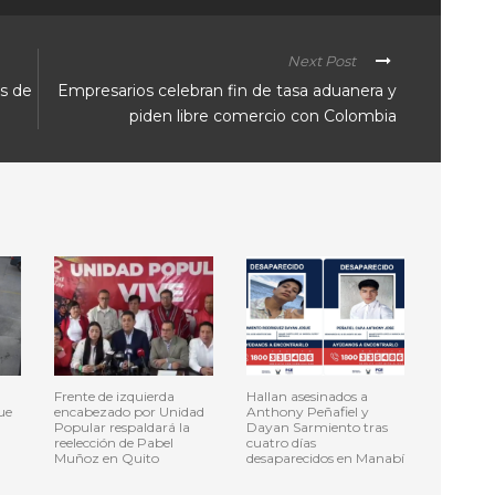
Next Post
os de
Empresarios celebran fin de tasa aduanera y
piden libre comercio con Colombia
Frente de izquierda
Hallan asesinados a
ue
encabezado por Unidad
Anthony Peñafiel y
Popular respaldará la
Dayan Sarmiento tras
reelección de Pabel
cuatro días
Muñoz en Quito
desaparecidos en Manabí