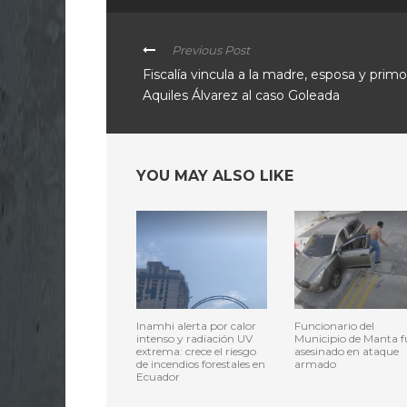
Previous Post
Fiscalía vincula a la madre, esposa y prim
Aquiles Álvarez al caso Goleada
YOU MAY ALSO LIKE
Inamhi alerta por calor
Funcionario del
intenso y radiación UV
Municipio de Manta f
extrema: crece el riesgo
asesinado en ataque
de incendios forestales en
armado
Ecuador