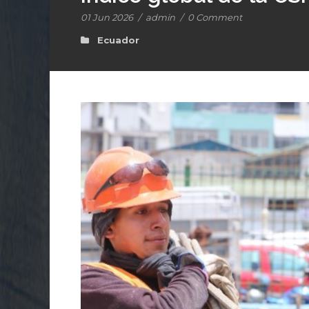
01 Jun 2026
/
admin
/
0 Comment
Ecuador