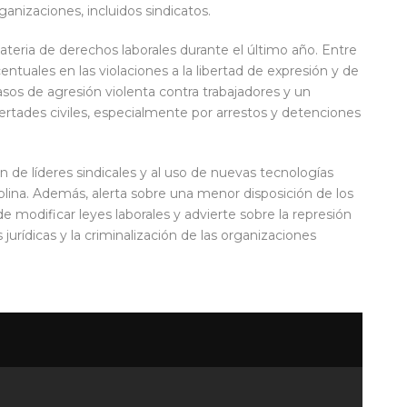
anizaciones, incluidos sindicatos.
teria de derechos laborales durante el último año. Entre
tuales en las violaciones a la libertad de expresión y de
sos de agresión violenta contra trabajadores y un
ertades civiles, especialmente por arrestos y detenciones
n de líderes sindicales y al uso de nuevas tecnologías
iplina. Además, alerta sobre una menor disposición de los
de modificar leyes laborales y advierte sobre la represión
 jurídicas y la criminalización de las organizaciones