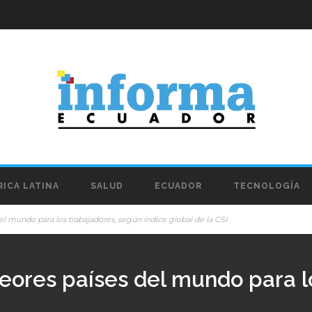
ICA LATINA
SALUD
ECUADOR
TECNOLOGÍA
el mundo para los trabajadores, según índice global de la CSI
peores países del mundo para l