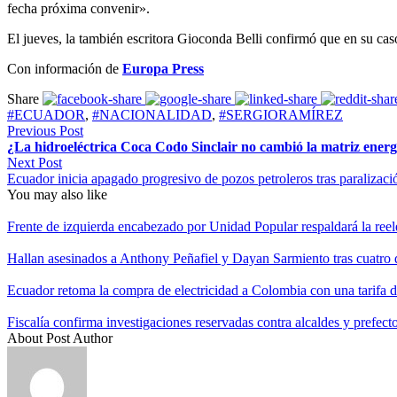
fecha próxima convenir».
El jueves, la también escritora Gioconda Belli confirmó que en su cas
Con información de
Europa Press
Share
#ECUADOR
,
#NACIONALIDAD
,
#SERGIORAMÍREZ
Previous Post
¿La hidroeléctrica Coca Codo Sinclair no cambió la matriz energé
Next Post
Ecuador inicia apagado progresivo de pozos petroleros tras paralizaci
You may also like
Frente de izquierda encabezado por Unidad Popular respaldará la re
Hallan asesinados a Anthony Peñafiel y Dayan Sarmiento tras cuatro
Ecuador retoma la compra de electricidad a Colombia con una tarifa
Fiscalía confirma investigaciones reservadas contra alcaldes y prefec
About Post Author