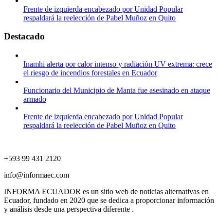
Frente de izquierda encabezado por Unidad Popular
respaldará la reelección de Pabel Muñoz en Quito
Destacado
Inamhi alerta por calor intenso y radiación UV extrema: crece
el riesgo de incendios forestales en Ecuador
Funcionario del Municipio de Manta fue asesinado en ataque
armado
Frente de izquierda encabezado por Unidad Popular
respaldará la reelección de Pabel Muñoz en Quito
+593 99 431 2120
info@informaec.com
INFORMA ECUADOR es un sitio web de noticias alternativas en
Ecuador, fundado en 2020 que se dedica a proporcionar información
y análisis desde una perspectiva diferente .