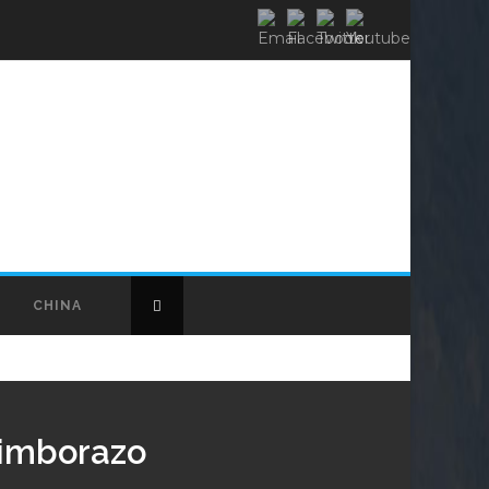
CHINA
himborazo