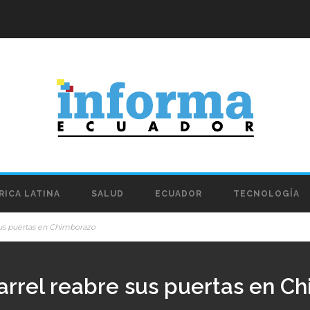
RICA LATINA
SALUD
ECUADOR
TECNOLOGÍA
sus puertas en Chimborazo
arrel reabre sus puertas en C