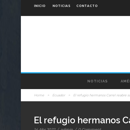
INICIO
NOTICIAS
CONTACTO
NOTICIAS
AMÉ
Home
>
Ecuador
>
El refugio hermanos Carrel reabre 
El refugio hermanos C
14 Abr 2022
/
admin
/
0 Comment