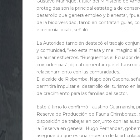
Gustavo Manrique, titular del Ministerio de Amb
protegidas son la principal estrategia de conse
desarrollo que genera empleo y bienestar, “pues 
de la biodiversidad, también contratan guías, 
economía local», señaló.
La Autoridad también destacó el trabajo conjunt
y comunidad, “veo esta mesa y me imagino al Ec
de aunar esfuerzos. “Busquemos el Ecuador de lo
coincidencias”, dijo al comentar que el turismo 
relacionamiento con las comunidades.
El alcalde de Riobamba, Napoleón Cadena, seña
permitirá impulsar el desarrollo del turismo en 
de crecimiento para las familias del sector.
Esto último lo confirmó Faustino Guamanshi, p
Reserva de Producción de Fauna Chimborazo, qu
disposición de trabajar en conjunto con las auto
la Reserva en general. Hugo Fernández, goberna
asegurando que es una muestra de la articulació