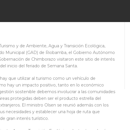
Turismo y de Ambiente, Agua y Transición Ecológica,
ado Municipal (GAD) de Riobamba, el Gobierno Autónomo
Gobernación de Chimborazo visitaron este sitio de interés
as del inicio del feriado de Semana Santa.
 hay que utilizar al turismo como un vehículo de
smo hay un impacto positivo, tanto en lo económico
 gestión sostenible debemos involucrar a las comunidades
 áreas protegidas deben ser el producto estrella del
 extranjeros. El ministro Olsen se reunió además con los
sus necesidades y establecer una hoja de ruta que
e gran interés turístico.