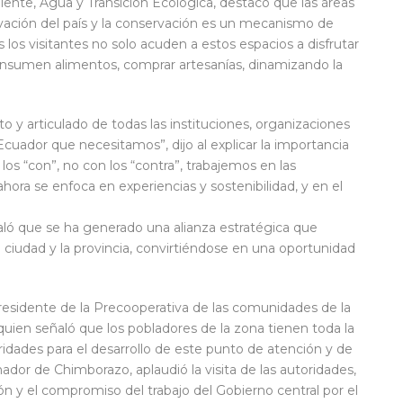
iente, Agua y Transición Ecológica, destacó que las áreas
rvación del país y la conservación es un mecanismo de
los visitantes no solo acuden a estos espacios a disfrutar
consumen alimentos, comprar artesanías, dinamizando la
o y articulado de todas las instituciones, organizaciones
uador que necesitamos”, dijo al explicar la importancia
s “con”, no con los “contra”, trabajemos en las
ahora se enfoca en experiencias y sostenibilidad, y en el
ló que se ha generado una alianza estratégica que
la ciudad y la provincia, convirtiéndose en una oportunidad
residente de la Precooperativa de las comunidades de la
ien señaló que los pobladores de la zona tienen toda la
ridades para el desarrollo de este punto de atención y de
dor de Chimborazo, aplaudió la visita de las autoridades,
n y el compromiso del trabajo del Gobierno central por el