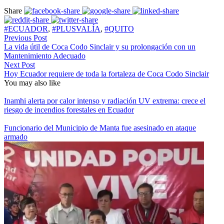
Share
#ECUADOR
,
#PLUSVALÍA
,
#QUITO
Previous Post
La vida útil de Coca Codo Sinclair y su prolongación con un
Mantenimiento Adecuado
Next Post
Hoy Ecuador requiere de toda la fortaleza de Coca Codo Sinclair
You may also like
Inamhi alerta por calor intenso y radiación UV extrema: crece el
riesgo de incendios forestales en Ecuador
Funcionario del Municipio de Manta fue asesinado en ataque
armado