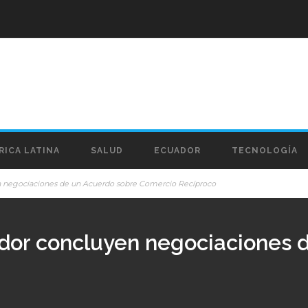
RICA LATINA
SALUD
ECUADOR
TECNOLOGÍA
n negociaciones de un Acuerdo sobre Comercio Recíproco
dor concluyen negociaciones 