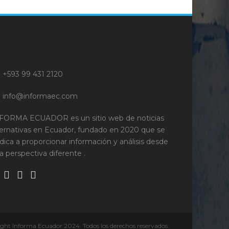
+593 99 431 2120
info@informaec.com
FORMA ECUADOR es un sitio web de noticias
ternativas en Ecuador, fundado en 2020 que se
dica a proporcionar información y análisis desde
a perspectiva diferente .
ght Informa Ecuador 2024. Todos los derechos reservados.