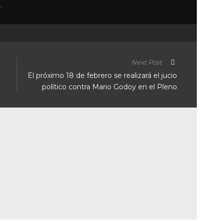
Next Post
e
El próximo 18 de febrero se realizará el jucio
político contra Mario Godoy en el Pleno