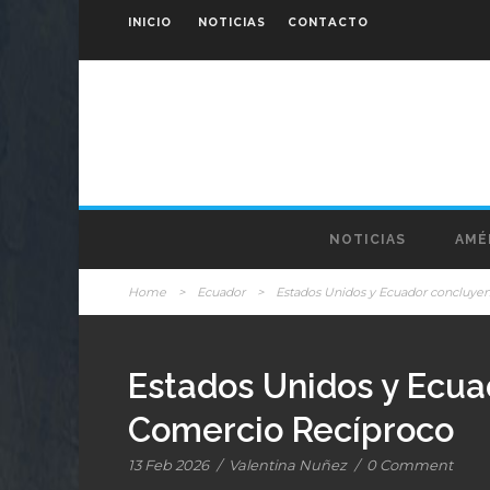
INICIO
NOTICIAS
CONTACTO
NOTICIAS
AMÉ
Home
>
Ecuador
>
Estados Unidos y Ecuador concluye
Estados Unidos y Ecua
Comercio Recíproco
13 Feb 2026
/
Valentina Nuñez
/
0 Comment