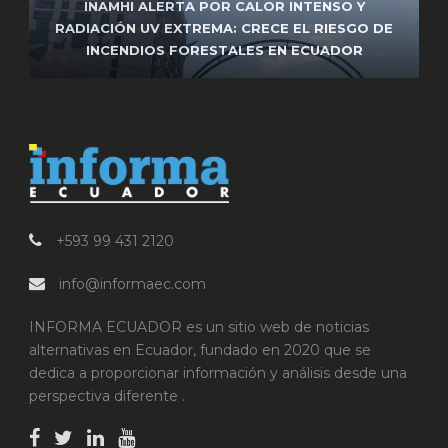
FRENTE DE IZQUIERDA ENCABEZADO POR
INAMHI ALERTA POR CALOR INTENSO Y
UNIDAD POPULAR RESPALDARÁ LA REELECCIÓN
RADIACIÓN UV EXTREMA: CRECE EL RIESGO DE
FUNCIONARIO DEL MUNICIPIO DE MANTA FUE
INCENDIOS FORESTALES EN ECUADOR
ASESINADO EN ATAQUE ARMADO
DE PABEL MUÑOZ EN QUITO
+593 99 431 2120
info@informaec.com
INFORMA ECUADOR es un sitio web de noticias
alternativas en Ecuador, fundado en 2020 que se
dedica a proporcionar información y análisis desde una
perspectiva diferente .