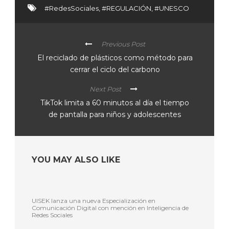
#RedesSociales
,
#REGULACIÓN
,
#UNESCO
Previous Post
El reciclado de plásticos como método para
cerrar el ciclo del carbono
Next Post
TikTok limita a 60 minutos al día el tiempo
de pantalla para niños y adolescentes
YOU MAY ALSO LIKE
UISEK lanza una nueva Especialización en
Comunicación Digital con mención en Inteligencia de
Redes Sociales