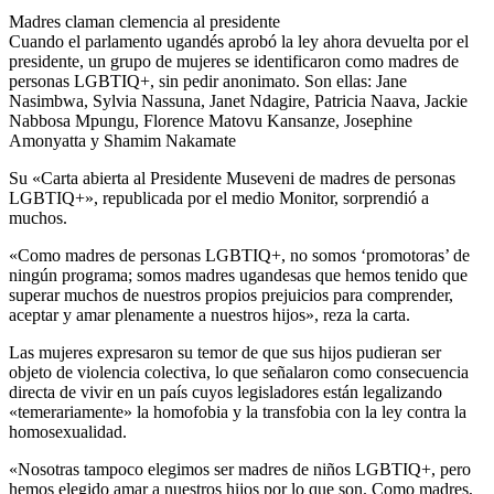
Madres claman clemencia al presidente
Cuando el parlamento ugandés aprobó la ley ahora devuelta por el
presidente, un grupo de mujeres se identificaron como madres de
personas LGBTIQ+, sin pedir anonimato. Son ellas: Jane
Nasimbwa, Sylvia Nassuna, Janet Ndagire, Patricia Naava, Jackie
Nabbosa Mpungu, Florence Matovu Kansanze, Josephine
Amonyatta y Shamim Nakamate
Su «Carta abierta al Presidente Museveni de madres de personas
LGBTIQ+», republicada por el medio Monitor, sorprendió a
muchos.
«Como madres de personas LGBTIQ+, no somos ‘promotoras’ de
ningún programa; somos madres ugandesas que hemos tenido que
superar muchos de nuestros propios prejuicios para comprender,
aceptar y amar plenamente a nuestros hijos», reza la carta.
Las mujeres expresaron su temor de que sus hijos pudieran ser
objeto de violencia colectiva, lo que señalaron como consecuencia
directa de vivir en un país cuyos legisladores están legalizando
«temerariamente» la homofobia y la transfobia con la ley contra la
homosexualidad.
«Nosotras tampoco elegimos ser madres de niños LGBTIQ+, pero
hemos elegido amar a nuestros hijos por lo que son. Como madres,