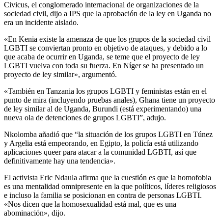
Civicus, el conglomerado internacional de organizaciones de la
sociedad civil, dijo a IPS que la aprobación de la ley en Uganda no
era un incidente aislado.
«En Kenia existe la amenaza de que los grupos de la sociedad civil
LGBTI se conviertan pronto en objetivo de ataques, y debido a lo
que acaba de ocurrir en Uganda, se teme que el proyecto de ley
LGBTI vuelva con toda su fuerza. En Níger se ha presentado un
proyecto de ley similar», argumentó.
«También en Tanzania los grupos LGBTI y feministas están en el
punto de mira (incluyendo pruebas anales), Ghana tiene un proyecto
de ley similar al de Uganda, Burundi (está experimentando) una
nueva ola de detenciones de grupos LGBTI”, adujo.
Nkolomba añadió que “la situación de los grupos LGBTI en Túnez
y Argelia está empeorando, en Egipto, la policía está utilizando
aplicaciones queer para atacar a la comunidad LGBTI, así que
definitivamente hay una tendencia».
El activista Eric Ndaula afirma que la cuestión es que la homofobia
es una mentalidad omnipresente en la que políticos, líderes religiosos
e incluso la familia se posicionan en contra de personas LGBTI.
«Nos dicen que la homosexualidad está mal, que es una
abominación», dijo.