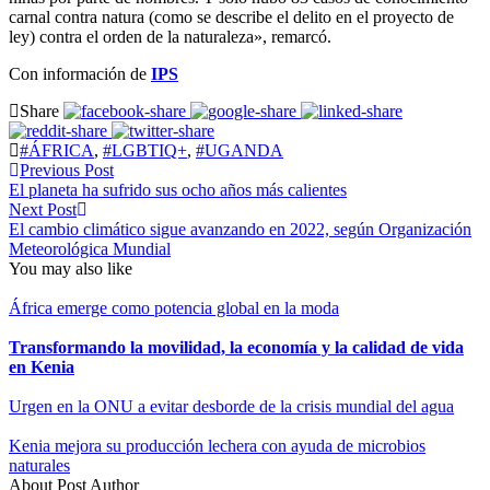
carnal contra natura (como se describe el delito en el proyecto de
ley) contra el orden de la naturaleza», remarcó.
Con información de
IPS
Share
#ÁFRICA
,
#LGBTIQ+
,
#UGANDA
Previous Post
El planeta ha sufrido sus ocho años más calientes
Next Post
El cambio climático sigue avanzando en 2022, según Organización
Meteorológica Mundial
You may also like
África emerge como potencia global en la moda
Transformando la movilidad, la economía y la calidad de vida
en Kenia
Urgen en la ONU a evitar desborde de la crisis mundial del agua
Kenia mejora su producción lechera con ayuda de microbios
naturales
About Post Author