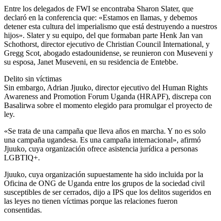
Entre los delegados de FWI se encontraba Sharon Slater, que
declaró en la conferencia que: «Estamos en llamas, y debemos
detener esta cultura del imperialismo que está destruyendo a nuestros
hijos». Slater y su equipo, del que formaban parte Henk Jan van
Schothorst, director ejecutivo de Christian Council International, y
Gregg Scot, abogado estadounidense, se reunieron con Museveni y
su esposa, Janet Museveni, en su residencia de Entebbe.
Delito sin víctimas
Sin embargo, Adrian Jjuuko, director ejecutivo del Human Rights
Awareness and Promotion Forum Uganda (HRAPF), discrepa con
Basalirwa sobre el momento elegido para promulgar el proyecto de
ley.
«Se trata de una campaña que lleva años en marcha. Y no es solo
una campaña ugandesa. Es una campaña internacional», afirmó
Jjuuko, cuya organización ofrece asistencia jurídica a personas
LGBTIQ+.
Jjuuko, cuya organización supuestamente ha sido incluida por la
Oficina de ONG de Uganda entre los grupos de la sociedad civil
susceptibles de ser cerrados, dijo a IPS que los delitos sugeridos en
las leyes no tienen víctimas porque las relaciones fueron
consentidas.