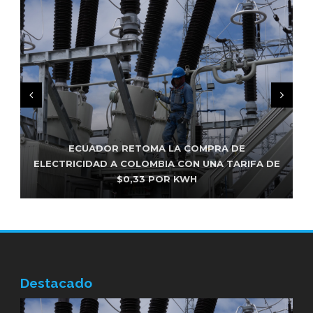
FISCALÍA CONFIRMA INVESTIGACIONES
ECUADOR RETOMA LA COMPRA DE
ELECTRICIDAD A COLOMBIA CON UNA TARIFA DE
RESERVADAS CONTRA ALCALDES Y PREFECTOS
INVESTIGAN PRESUNTO ENVENENAMIENTO DE
CINCO ANIMALES EN EL SUR DE QUITO
$0,33 POR KWH
DE ECUADOR
Destacado