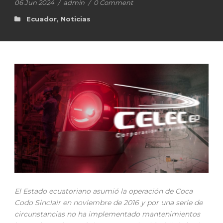
06 Jun 2024
/
admin
/
0 Comment
Ecuador
,
Noticias
El Estado ecuatoriano asumió la operación de Coca
Codo Sinclair en noviembre de 2016 y por una serie de
circunstancias no ha implementado mantenimientos