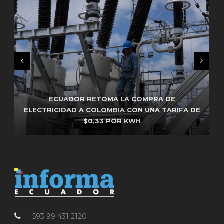
FISCALÍA CONFIRMA INVESTIGACIONES
ECUADOR RETOMA LA COMPRA DE
ELECTRICIDAD A COLOMBIA CON UNA TARIFA DE
RESERVADAS CONTRA ALCALDES Y PREFECTOS
INVESTIGAN PRESUNTO ENVENENAMIENTO DE
CINCO ANIMALES EN EL SUR DE QUITO
$0,33 POR KWH
DE ECUADOR
+593 99 431 2120