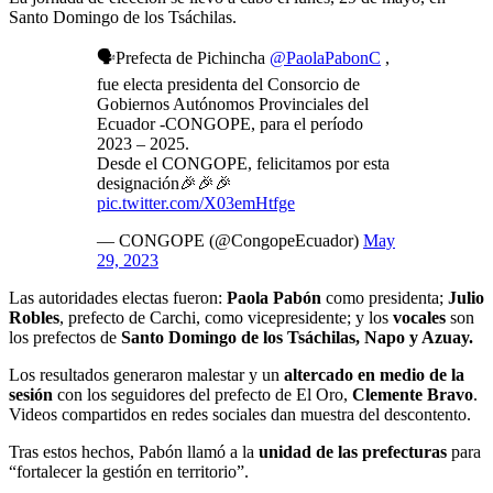
Santo Domingo de los Tsáchilas.
🗣️Prefecta de Pichincha
@PaolaPabonC
,
fue electa presidenta del Consorcio de
Gobiernos Autónomos Provinciales del
Ecuador -CONGOPE, para el período
2023 – 2025.
Desde el CONGOPE, felicitamos por esta
designación🎉🎉🎉
pic.twitter.com/X03emHtfge
— CONGOPE (@CongopeEcuador)
May
29, 2023
Las autoridades electas fueron:
Paola Pabón
como presidenta;
Julio
Robles
, prefecto de Carchi, como vicepresidente; y los
vocales
son
los prefectos de
Santo Domingo de los Tsáchilas, Napo y Azuay.
Los resultados generaron malestar y un
altercado en medio de la
sesión
con los seguidores del prefecto de El Oro,
Clemente Bravo
.
Videos compartidos en redes sociales dan muestra del descontento.
Tras estos hechos, Pabón llamó a la
unidad de las prefecturas
para
“fortalecer la gestión en territorio”.