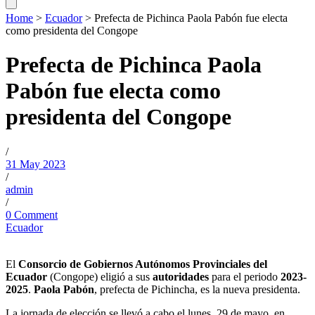
Home
>
Ecuador
>
Prefecta de Pichinca Paola Pabón fue electa
como presidenta del Congope
Prefecta de Pichinca Paola
Pabón fue electa como
presidenta del Congope
/
31 May 2023
/
admin
/
0 Comment
Ecuador
El
Consorcio de Gobiernos Autónomos Provinciales del
Ecuador
(Congope) eligió a sus
autoridades
para el periodo
2023-
2025
.
Paola Pabón
, prefecta de Pichincha, es la nueva presidenta.
La jornada de elección se llevó a cabo el lunes, 29 de mayo, en