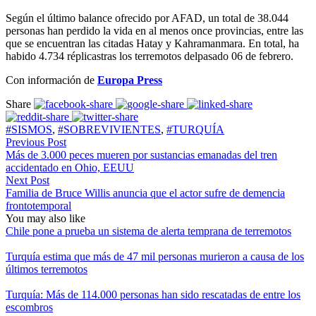
Según el último balance ofrecido por AFAD, un total de 38.044
personas han perdido la vida en al menos once provincias, entre las
que se encuentran las citadas Hatay y Kahramanmara. En total, ha
habido 4.734 réplicastras los terremotos delpasado 06 de febrero.
Con información de
Europa Press
Share
#SISMOS
,
#SOBREVIVIENTES
,
#TURQUÍA
Previous Post
Más de 3.000 peces mueren por sustancias emanadas del tren
accidentado en Ohio, EEUU
Next Post
Familia de Bruce Willis anuncia que el actor sufre de demencia
frontotemporal
You may also like
Chile pone a prueba un sistema de alerta temprana de terremotos
Turquía estima que más de 47 mil personas murieron a causa de los
últimos terremotos
Turquía: Más de 114.000 personas han sido rescatadas de entre los
escombros