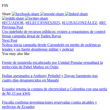
FIN
Share
#ECUADOR
,
#ELECCIONES2025
,
#LUISAGONZÁLEZ
,
#RC
Previous Post
Uso indebido de recursos públicos: exigen a organismos de control
frenar campaña ilegal de Yadira Bayas
Next Post
Noboa inicia campaña desde Carondelet en medio de polémicas
legales y un fuerte despliegue militar y policial
You may also like
Frente de izquierda encabezado por Unidad Popular respaldará la
reelección de Pabel Muñoz en Quito
Hallan asesinados a Anthony Peñafiel y Dayan Sarmiento tras
cuatro días desaparecidos en Manabí
Ecuador retoma la compra de electricidad a Colombia con una tarifa
de $0,33 por kWh
Fiscalía confirma investigaciones reservadas contra alcaldes y
prefectos de Ecuador