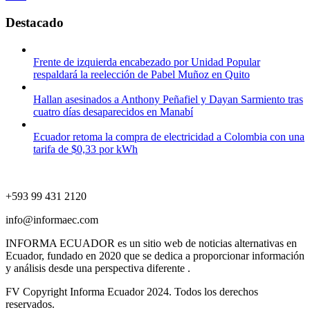
Destacado
Frente de izquierda encabezado por Unidad Popular
respaldará la reelección de Pabel Muñoz en Quito
Hallan asesinados a Anthony Peñafiel y Dayan Sarmiento tras
cuatro días desaparecidos en Manabí
Ecuador retoma la compra de electricidad a Colombia con una
tarifa de $0,33 por kWh
+593 99 431 2120
info@informaec.com
INFORMA ECUADOR es un sitio web de noticias alternativas en
Ecuador, fundado en 2020 que se dedica a proporcionar información
y análisis desde una perspectiva diferente .
FV Copyright Informa Ecuador 2024. Todos los derechos
reservados.