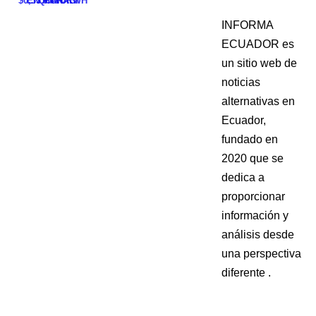
$0,33 POR KWH
EN MANABÍ
QUITO
INFORMA
ECUADOR es
un sitio web de
noticias
alternativas en
Ecuador,
fundado en
2020 que se
dedica a
proporcionar
información y
análisis desde
una perspectiva
diferente .