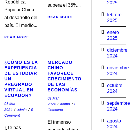
República
2025
supera el 35%...
Popular China
febrero
al desarrollo del
READ MORE
2025
país. El medio...
enero
READ MORE
2025
STICKY POST
STICKY POST
diciembre
2024
¿CÓMO ES LA
MERCADO
EXPERIENCIA
CHINO
noviembre
DE ESTUDIAR
FAVORECE
2024
UN
CRECIMIENTO
PREGRADO
DE LAS
octubre
VIRTUAL EN
ECONOMÍAS
2024
ECUADOR?
01 Mar
septiembre
06 Mar
2024
/
admin
/
0
2024
2024
/
admin
/
0
Comment
Comment
agosto
El inmenso
2024
¿Te has
mercado chino