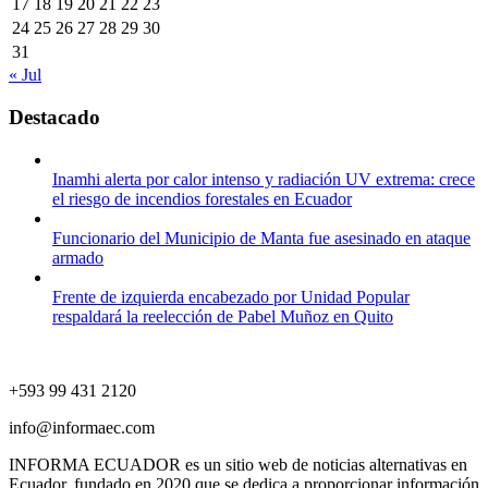
17
18
19
20
21
22
23
24
25
26
27
28
29
30
31
« Jul
Destacado
Inamhi alerta por calor intenso y radiación UV extrema: crece
el riesgo de incendios forestales en Ecuador
Funcionario del Municipio de Manta fue asesinado en ataque
armado
Frente de izquierda encabezado por Unidad Popular
respaldará la reelección de Pabel Muñoz en Quito
+593 99 431 2120
info@informaec.com
INFORMA ECUADOR es un sitio web de noticias alternativas en
Ecuador, fundado en 2020 que se dedica a proporcionar información