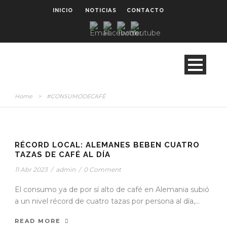
INICIO
NOTICIAS
CONTACTO
Home
>
#CONSUMODECAFÉ
STICKY POST
RÉCORD LOCAL: ALEMANES BEBEN CUATRO
TAZAS DE CAFÉ AL DÍA
11 Abr 2023
/
admin
/
0 Comment
El consumo ya de por sí alto de café en Alemania subió
a un nivel récord de cuatro tazas por persona al día,...
READ MORE