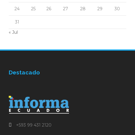
24
25
26
27
28
29
30
31
« Jul
Destacado
+593 99 431 2120