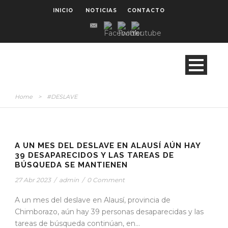
INICIO
NOTICIAS
CONTACTO
Home
>
#DESLAVE
STICKY POST
A UN MES DEL DESLAVE EN ALAUSÍ AÚN HAY
39 DESAPARECIDOS Y LAS TAREAS DE
BÚSQUEDA SE MANTIENEN
27 Abr 2023
/
admin
/
0 Comment
A un mes del deslave en Alausí, provincia de
Chimborazo, aún hay 39 personas desaparecidas y las
tareas de búsqueda continúan, en...