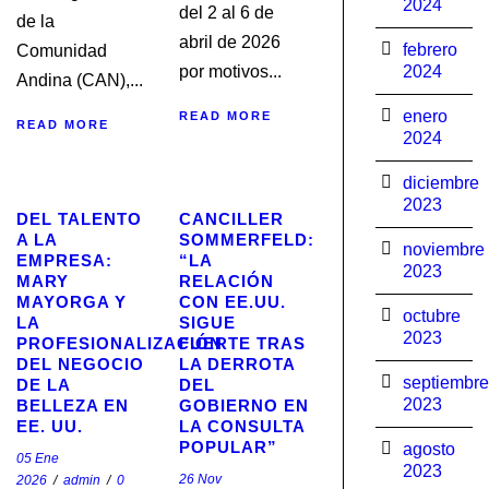
2024
del 2 al 6 de
de la
abril de 2026
febrero
Comunidad
por motivos...
2024
Andina (CAN),...
enero
READ MORE
READ MORE
2024
diciembre
2023
DEL TALENTO
CANCILLER
A LA
SOMMERFELD:
noviembre
EMPRESA:
“LA
2023
MARY
RELACIÓN
MAYORGA Y
CON EE.UU.
octubre
LA
SIGUE
2023
PROFESIONALIZACIÓN
FUERTE TRAS
DEL NEGOCIO
LA DERROTA
septiembre
DE LA
DEL
2023
BELLEZA EN
GOBIERNO EN
EE. UU.
LA CONSULTA
POPULAR”
agosto
05 Ene
2023
26 Nov
2026
/
admin
/
0