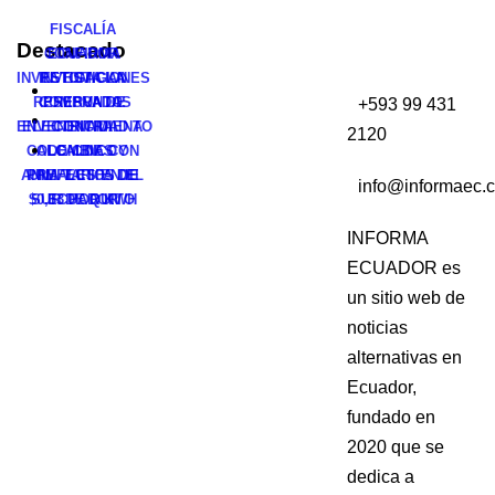
FISCALÍA
Destacado
CONFIRMA
ECUADOR
INVESTIGACIONES
INVESTIGAN
RETOMA LA
RESERVADAS
COMPRA DE
PRESUNTO
+593 99 431
ENVENENAMIENTO
ELECTRICIDAD A
CONTRA
2120
COLOMBIA CON
ALCALDES Y
DE CINCO
ANIMALES EN EL
PREFECTOS DE
UNA TARIFA DE
info@informaec.
$0,33 POR KWH
SUR DE QUITO
ECUADOR
INFORMA
ECUADOR es
un sitio web de
noticias
alternativas en
Ecuador,
fundado en
2020 que se
dedica a