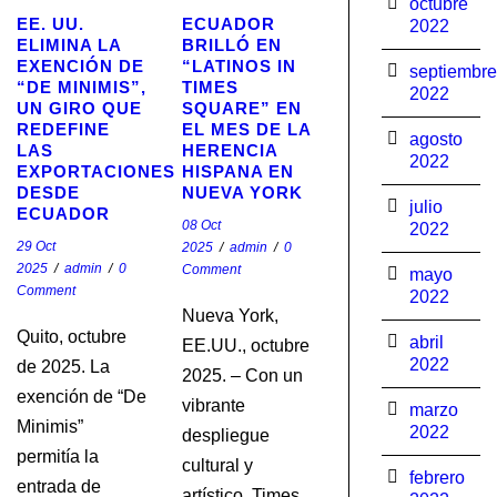
octubre
EE. UU.
ECUADOR
2022
ELIMINA LA
BRILLÓ EN
EXENCIÓN DE
“LATINOS IN
septiembre
“DE MINIMIS”,
TIMES
2022
UN GIRO QUE
SQUARE” EN
REDEFINE
EL MES DE LA
agosto
LAS
HERENCIA
2022
EXPORTACIONES
HISPANA EN
DESDE
NUEVA YORK
julio
ECUADOR
08 Oct
2022
29 Oct
2025
/
admin
/
0
2025
/
admin
/
0
Comment
mayo
Comment
2022
Nueva York,
Quito, octubre
abril
EE.UU., octubre
2022
de 2025. La
2025. – Con un
exención de “De
vibrante
marzo
Minimis”
2022
despliegue
permitía la
cultural y
febrero
entrada de
artístico, Times