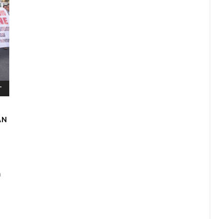
T
AN
a