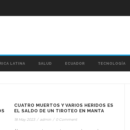
RICA LATINA
SALUD
ECUADOR
TECNOLOGÍA
STICKY POST
CUATRO MUERTOS Y VARIOS HERIDOS ES
OS
EL SALDO DE UN TIROTEO EN MANTA
18 May 2023
/
admin
/
0 Comment