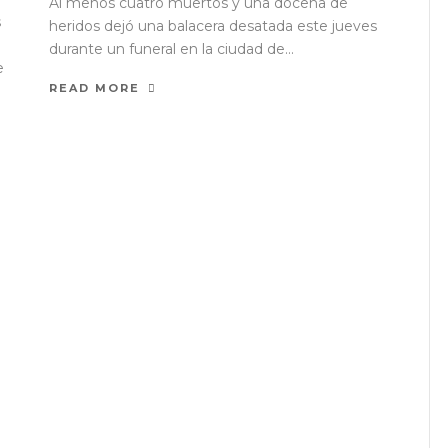
Al menos cuatro muertos y una docena de
s
heridos dejó una balacera desatada este jueves
durante un funeral en la ciudad de...
e
READ MORE