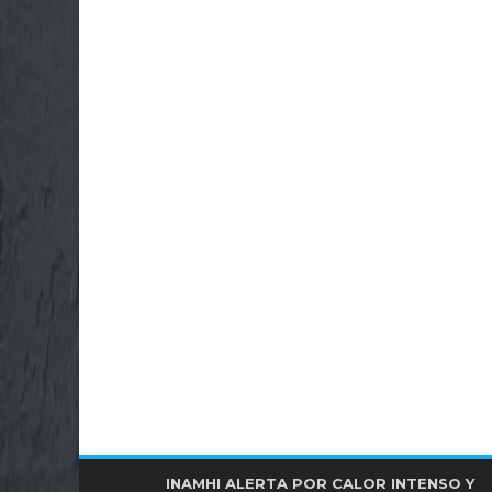
FRENTE DE IZQUIERDA ENCABEZADO POR
INAMHI ALERTA POR CALOR INTENSO Y