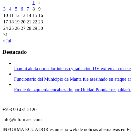
1
2
3
4
5
6
7
8
9
10
11
12
13
14
15
16
17
18
19
20
21
22
23
24
25
26
27
28
29
30
31
« Jul
Destacado
Inamhi alerta por calor intenso y radiación UV extrema: crece e
Funcionario del Municipio de Manta fue asesinado en ataque 
Frente de izquierda encabezado por Unidad Popular respaldará
+593 99 431 2120
info@informaec.com
INFORMA ECUADOR es un sitio web de noticias alternativas en Ecuado