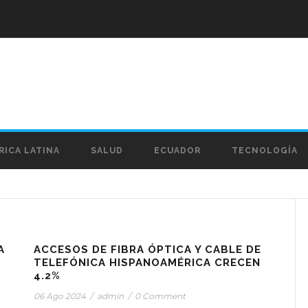
RICA LATINA
SALUD
ECUADOR
TECNOLOGÍA
A
ACCESOS DE FIBRA ÓPTICA Y CABLE DE
TELEFÓNICA HISPANOAMÉRICA CRECEN
4.2%
06 Ago 2024
/
admin
/
0 Comment