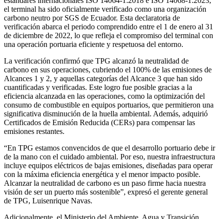
estándares internacionales ISO 14064-1:2018 e ISO 14068-1:2023,
el terminal ha sido oficialmente verificado como una organización
carbono neutro por SGS de Ecuador. Esta declaratoria de
verificación abarca el periodo comprendido entre el 1 de enero al 31
de diciembre de 2022, lo que refleja el compromiso del terminal con
una operación portuaria eficiente y respetuosa del entorno.
La verificación confirmó que TPG alcanzó la neutralidad de
carbono en sus operaciones, cubriendo el 100% de las emisiones de
Alcances 1 y 2, y aquellas categorías del Alcance 3 que han sido
cuantificadas y verificadas. Este logro fue posible gracias a la
eficiencia alcanzada en las operaciones, como la optimización del
consumo de combustible en equipos portuarios, que permitieron una
significativa disminución de la huella ambiental. Además, adquirió
Certificados de Emisión Reducida (CERs) para compensar las
emisiones restantes.
“En TPG estamos convencidos de que el desarrollo portuario debe ir
de la mano con el cuidado ambiental. Por eso, nuestra infraestructura
incluye equipos eléctricos de bajas emisiones, diseñadas para operar
con la máxima eficiencia energética y el menor impacto posible.
Alcanzar la neutralidad de carbono es un paso firme hacia nuestra
visión de ser un puerto más sostenible”, expresó el gerente general
de TPG, Luisenrique Navas.
Adicionalmente, el Ministerio del Ambiente, Agua y Transición