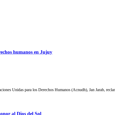
derechos humanos en Jujuy
aciones Unidas para los Derechos Humanos (Acnudh), Jan Jarab, reclam
honor al Dios del Sol