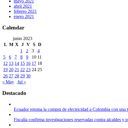
mayo 2021
abril 2021
febrero 2021
enero 2021
Calendar
junio 2023
L
M
X
J
V
S
D
1
2
3
4
5
6
7
8
9
10
11
12
13
14
15
16
17
18
19
20
21
22
23
24
25
26
27
28
29
30
« May
Jul »
Destacado
Ecuador retoma la compra de electricidad a Colombia con una 
Fiscalía confirma investigaciones reservadas contra alcaldes y 