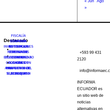
« Jun
Ago
»
FISCALÍA
Destacado
CONFIRMA
ECUADOR
INVESTIGACIONES
INVESTIGAN
RETOMA LA
RESERVADAS
COMPRA DE
PRESUNTO
+593 99 431
ENVENENAMIENTO
ELECTRICIDAD A
CONTRA
2120
COLOMBIA CON
ALCALDES Y
DE CINCO
ANIMALES EN EL
PREFECTOS DE
UNA TARIFA DE
info@informaec.
$0,33 POR KWH
SUR DE QUITO
ECUADOR
INFORMA
ECUADOR es
un sitio web de
noticias
alternativas en