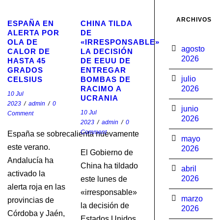
STICKY POST
STICKY POST
ARCHIVOS
ESPAÑA EN
CHINA TILDA
ALERTA POR
DE
OLA DE
«IRRESPONSABLE»
agosto
CALOR DE
LA DECISIÓN
2026
HASTA 45
DE EEUU DE
GRADOS
ENTREGAR
julio
CELSIUS
BOMBAS DE
RACIMO A
2026
10 Jul
UCRANIA
2023
/
admin
/
0
junio
10 Jul
Comment
2026
2023
/
admin
/
0
Comment
España se sobrecalienta nuevamente
mayo
este verano.
2026
El Gobierno de
Andalucía ha
China ha tildado
abril
activado la
2026
este lunes de
alerta roja en las
«irresponsable»
marzo
provincias de
la decisión de
2026
Córdoba y Jaén,
Estados Unidos