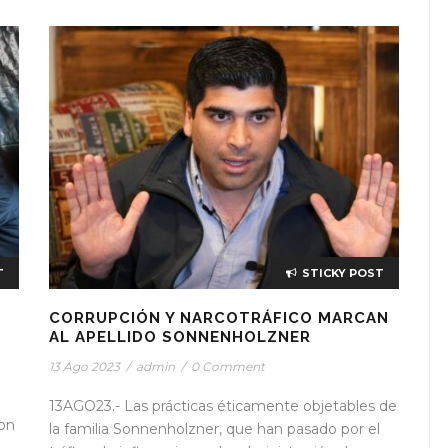
T
STICKY POST
CORRUPCIÓN Y NARCOTRÁFICO MARCAN
AL APELLIDO SONNENHOLZNER
13 Ago 2023
/
admin
/
0 Comment
13AGO23.- Las prácticas éticamente objetables de
con
la familia Sonnenholzner, que han pasado por el