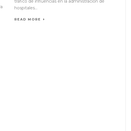
tráfico de influencias en la administración de
ra
hospitales...
READ MORE