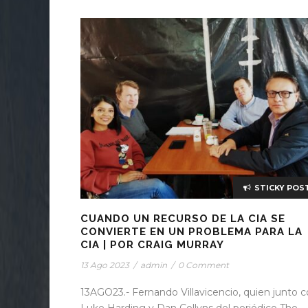
STICKY POS
CUANDO UN RECURSO DE LA CIA SE
CONVIERTE EN UN PROBLEMA PARA LA
CIA | POR CRAIG MURRAY
13 Ago 2023
/
admin
/
0 Comment
13AGO23.- Fernando Villavicencio, quien junto 
Luke Harding y Dan Collyns del periódico The