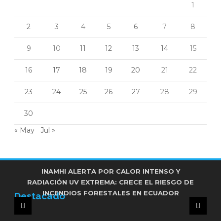
1
2
3
4
5
6
7
8
9
10
11
12
13
14
15
16
17
18
19
20
21
22
23
24
25
26
27
28
29
30
« May
Jul »
FRENTE DE IZQUIERDA ENCABEZADO POR
INAMHI ALERTA POR CALOR INTENSO Y
UNIDAD POPULAR RESPALDARÁ LA REELECCIÓN
RADIACIÓN UV EXTREMA: CRECE EL RIESGO DE
FUNCIONARIO DEL MUNICIPIO DE MANTA FUE
INCENDIOS FORESTALES EN ECUADOR
ASESINADO EN ATAQUE ARMADO
DE PABEL MUÑOZ EN QUITO
Destacado