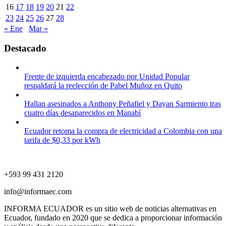
16
17
18
19
20
21
22
23
24
25
26
27
28
« Ene
Mar »
Destacado
Frente de izquierda encabezado por Unidad Popular
respaldará la reelección de Pabel Muñoz en Quito
Hallan asesinados a Anthony Peñafiel y Dayan Sarmiento tras
cuatro días desaparecidos en Manabí
Ecuador retoma la compra de electricidad a Colombia con una
tarifa de $0,33 por kWh
+593 99 431 2120
info@informaec.com
INFORMA ECUADOR es un sitio web de noticias alternativas en
Ecuador, fundado en 2020 que se dedica a proporcionar información