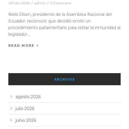
09 Mar 2026
/
admin
/
0 Comment
Niels Olsen, presidente de la Asamblea Nacional del
Ecuador, reconoció que decidió omitir un
procedimiento parlamentario para retirar la inmunidad al
legislador...
READ MORE
ARCHIVOS
agosto 2026
julio 2026
junio 2026