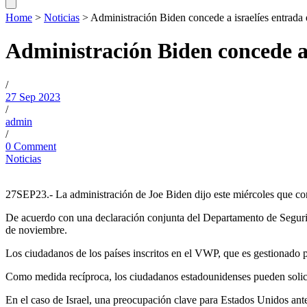
Home
>
Noticias
>
Administración Biden concede a israelíes entrad
Administración Biden concede a
/
27 Sep 2023
/
admin
/
0 Comment
Noticias
27SEP23.- La administración de Joe Biden dijo este miércoles que conc
De acuerdo con una declaración conjunta del Departamento de Seguri
de noviembre.
Los ciudadanos de los países inscritos en el VWP, que es gestionado p
Como medida recíproca, los ciudadanos estadounidenses pueden solicitar
En el caso de Israel, una preocupación clave para Estados Unidos ante