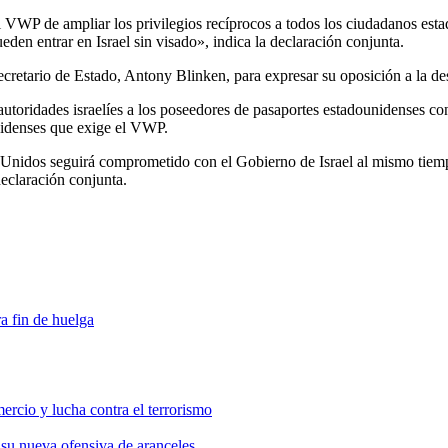
el VWP de ampliar los privilegios recíprocos a todos los ciudadanos es
en entrar en Israel sin visado», indica la declaración conjunta.
secretario de Estado, Antony Blinken, para expresar su oposición a la
s autoridades israelíes a los poseedores de pasaportes estadounidenses 
unidenses que exige el VWP.
nidos seguirá comprometido con el Gobierno de Israel al mismo tiempo
eclaración conjunta.
a fin de huelga
ercio y lucha contra el terrorismo
 su nueva ofensiva de aranceles