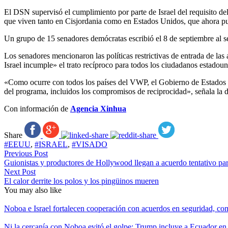
El DSN supervisó el cumplimiento por parte de Israel del requisito d
que viven tanto en Cisjordania como en Estados Unidos, que ahora pued
Un grupo de 15 senadores demócratas escribió el 8 de septiembre al 
Los senadores mencionaron las políticas restrictivas de entrada de la
Israel incumple» el trato recíproco para todos los ciudadanos estado
«Como ocurre con todos los países del VWP, el Gobierno de Estados U
del programa, incluidos los compromisos de reciprocidad», señala la d
Con información de
Agencia Xinhua
Share
#EEUU
,
#ISRAEL
,
#VISADO
Previous Post
Guionistas y productores de Hollywood llegan a acuerdo tentativo par
Next Post
El calor derrite los polos y los pingüinos mueren
You may also like
Noboa e Israel fortalecen cooperación con acuerdos en seguridad, com
Ni la cercanía con Noboa evitó el golpe: Trump incluye a Ecuador en