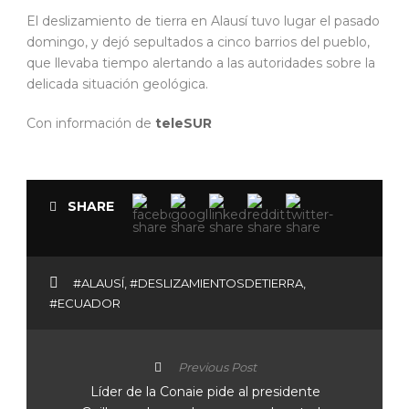
El deslizamiento de tierra en Alausí tuvo lugar el pasado
domingo, y dejó sepultados a cinco barrios del pueblo,
que llevaba tiempo alertando a las autoridades sobre la
delicada situación geológica.
Con información de
teleSUR
SHARE
#ALAUSÍ
,
#DESLIZAMIENTOSDETIERRA
,
#ECUADOR
Previous Post
Líder de la Conaie pide al presidente