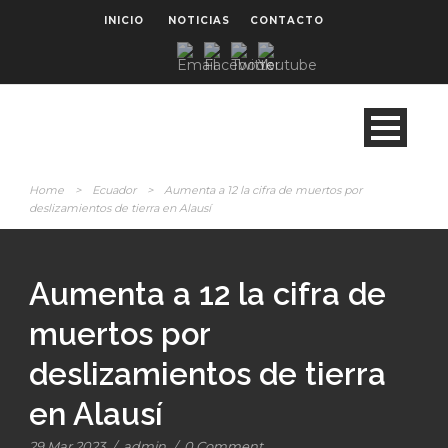
INICIO
NOTICIAS
CONTACTO
Home
>
Ecuador
>
Aumenta a 12 la cifra de muertos por
deslizamientos de tierra en Alausí
Aumenta a 12 la cifra de
muertos por
deslizamientos de tierra
en Alausí
29 Mar 2023
/
admin
/
0 Comment