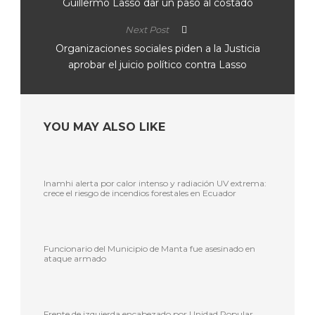
Guillermo Lasso dar un paso al costado
Next Post
Organizaciones sociales piden a la Justicia
aprobar el juicio político contra Lasso
YOU MAY ALSO LIKE
Inamhi alerta por calor intenso y radiación UV extrema:
crece el riesgo de incendios forestales en Ecuador
Funcionario del Municipio de Manta fue asesinado en
ataque armado
Frente de izquierda encabezado por Unidad Popular