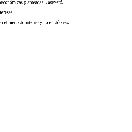
roeconómicas planteadas», aseveró.
tereses.
en el mercado interno y no en dólares.