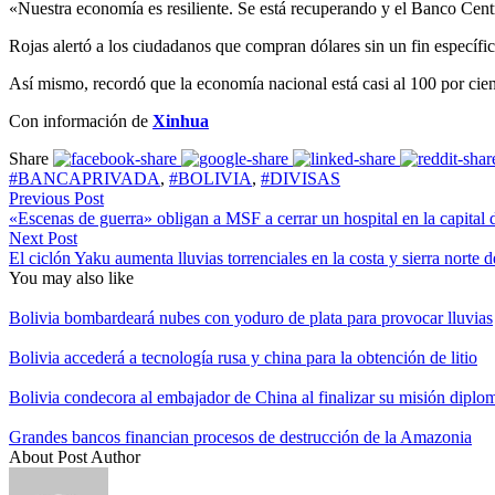
«Nuestra economía es resiliente. Se está recuperando y el Banco Cen
Rojas alertó a los ciudadanos que compran dólares sin un fin específic
Así mismo, recordó que la economía nacional está casi al 100 por cien
Con información de
Xinhua
Share
#BANCAPRIVADA
,
#BOLIVIA
,
#DIVISAS
Previous Post
«Escenas de guerra» obligan a MSF a cerrar un hospital en la capital 
Next Post
El ciclón Yaku aumenta lluvias torrenciales en la costa y sierra norte 
You may also like
Bolivia bombardeará nubes con yoduro de plata para provocar lluvias
Bolivia accederá a tecnología rusa y china para la obtención de litio
Bolivia condecora al embajador de China al finalizar su misión diplo
Grandes bancos financian procesos de destrucción de la Amazonia
About Post Author