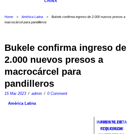
CHINA
Home
>
América Latina
>
Bukele confirma ingreso de 2.000 nuevos presos a
macrocárcel para pandilleros
Bukele confirma ingreso de
2.000 nuevos presos a
macrocárcel para
pandilleros
15 Mar 2023
/
admin
/
0 Comment
América Latina
INAMHI ALERTA
FRENTE DE
POR CALOR
IZQUIERDA