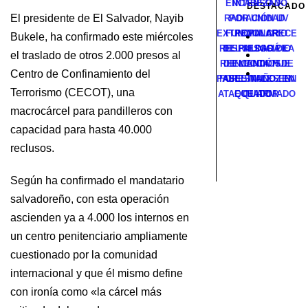
ENCABEZADO
INTENSO Y
DESTACADO
El presidente de El Salvador, Nayib
RADIACIÓN UV
POR UNIDAD
EXTREMA: CRECE
FUNCIONARIO
POPULAR
Bukele, ha confirmado este miércoles
RESPALDARÁ LA
DEL MUNICIPIO
EL RIESGO DE
el traslado de otros 2.000 presos al
REELECCIÓN DE
DE MANTA FUE
INCENDIOS
Centro de Confinamiento del
PABEL MUÑOZ EN
FORESTALES EN
ASESINADO EN
Terrorismo (CECOT), una
ATAQUE ARMADO
ECUADOR
QUITO
macrocárcel para pandilleros con
capacidad para hasta 40.000
reclusos.
Según ha confirmado el mandatario
salvadoreño, con esta operación
ascienden ya a 4.000 los internos en
un centro penitenciario ampliamente
cuestionado por la comunidad
internacional y que él mismo define
con ironía como «la cárcel más