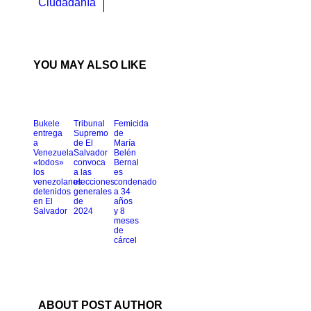
Ciudadanía
YOU MAY ALSO LIKE
Bukele
Tribunal
Femicida
entrega
Supremo
de
a
de El
María
Venezuela
Salvador
Belén
«todos»
convoca
Bernal
los
a las
es
venezolanos
elecciones
condenado
detenidos
generales
a 34
en El
de
años
Salvador
2024
y 8
meses
de
cárcel
ABOUT POST AUTHOR