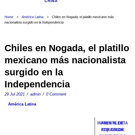
CHINA
Home
>
América Latina
>
Chiles en Nogada, el platillo mexicano más
nacionalista surgido en la Independencia
Chiles en Nogada, el platillo
mexicano más nacionalista
surgido en la
Independencia
29 Jul 2021
/
admin
/
0 Comment
América Latina
INAMHI ALERTA
FRENTE DE
POR CALOR
IZQUIERDA