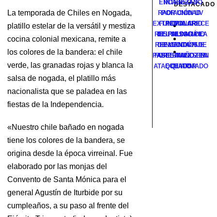
ENCABEZADO
INTENSO Y
DESTACADO
La temporada de Chiles en Nogada,
RADIACIÓN UV
POR UNIDAD
EXTREMA: CRECE
FUNCIONARIO
POPULAR
platillo estelar de la versátil y mestiza
RESPALDARÁ LA
DEL MUNICIPIO
EL RIESGO DE
cocina colonial mexicana, remite a
REELECCIÓN DE
DE MANTA FUE
INCENDIOS
los colores de la bandera: el chile
PABEL MUÑOZ EN
FORESTALES EN
ASESINADO EN
verde, las granadas rojas y blanca la
ATAQUE ARMADO
ECUADOR
QUITO
salsa de nogada, el platillo más
nacionalista que se paladea en las
fiestas de la Independencia.
«Nuestro chile bañado en nogada
tiene los colores de la bandera, se
origina desde la época virreinal. Fue
elaborado por las monjas del
Convento de Santa Mónica para el
general Agustín de Iturbide por su
cumpleaños, a su paso al frente del