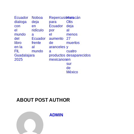
Ecuador
Noboa
Repercusiones
Huracán
dialoga
deja
para
Otis
con
en
Ecuador
deja
el
ridículo
por
al
mundo
a
el
menos
del
Ecuador
aumento
27
libro
frente
de
muertos
en la
al
aranceles
y
FIL
mundo
a
cuatro
Guadalajara
productos
desaparecidos
2025
mexicanos
en
sur
de
México
ABOUT POST AUTHOR
ADMIN