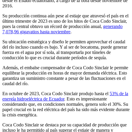
desde el Estado ecuatoriano, a cargo de la obra desde noviembre de
2016.
Su producción continua aún pese al estiaje que atravesó el país en el
último trimestre de 2023 es uno de los hitos de Coca Codo Sinclair,
pues la central obtuvo un récord de producción anual,
generando
7,078,96 gigavatios hasta noviembre
.
Su ubicación estratégica y diseño le permiten aprovechar el caudal
del río incluso cuando es bajo. Y al ser de bocatoma, puede generar
fuerza en el agua por sí sola, al transportarla por túneles de
conducción lo que es crucial durante períodos de sequía.
Además, el embalse compensador de Coca Codo Sinclair le permite
equilibrar la producción en horas de mayor demanda eléctrica. Esto
garantiza un suministro constante a pesar de las fluctuaciones en el
caudal del río.
En octubre de 2023, Coca Codo Sinclair produjo hasta el
53% de la
energía hidroeléctrica de Ecuador
. Esto es impresionante
considerando que, en condiciones normales, genera solo el 30%. Su
papel crucial en la red eléctrica del país ha sido más evidente durante
la crisis energética.
Coca Codo Sinclair se destaca por su capacidad de producción que
incluso le ha permitido al país superar el estiaje de manera y