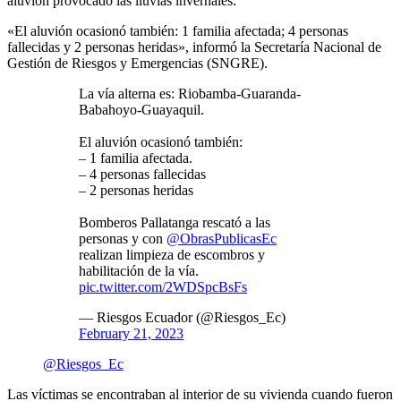
aluvión provocado las lluvias invernales.
«El aluvión ocasionó también: 1 familia afectada; 4 personas
fallecidas y 2 personas heridas», informó la Secretaría Nacional de
Gestión de Riesgos y Emergencias (SNGRE).
La vía alterna es: Riobamba-Guaranda-
Babahoyo-Guayaquil.
El aluvión ocasionó también:
– 1 familia afectada.
– 4 personas fallecidas
– 2 personas heridas
Bomberos Pallatanga rescató a las
personas y con
@ObrasPublicasEc
realizan limpieza de escombros y
habilitación de la vía.
pic.twitter.com/2WDSpcBsFs
— Riesgos Ecuador (@Riesgos_Ec)
February 21, 2023
@Riesgos_Ec
Las víctimas se encontraban al interior de su vivienda cuando fueron