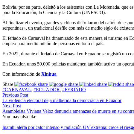
Bolivia, por su parte, deleitó a los asistentes con La Morenada, que
para la Educación, la Ciencia y la Cultura (UNESCO).
Al finalizar el evento, grandes y chicos disfrutaron del cañón de esp
serpentinas», un tradicional desfile con más de medio siglo de existe
El feriado de Carnaval ha dinamizado de esta manera el turismo en Ecu
empleo para medio millón de personas en todo el país.
En 2022, durante el feriado de Carnaval en Ecuador se registró un co
En Ecuador, unos 50.000 policías mantienen también activo un operativo
Con información de
Xinhua
Share
#CARNAVAL
,
#ECUADOR
,
#FERIADO
Previous Post
La violencia electoral deja malherida la democracia en Ecuador
Next Post
Asambleísta Viviana Veloz denuncia amenazas de muerte en su contr
You may also like
Inamhi alerta por calor intenso y radiación UV extrema: crece el ries