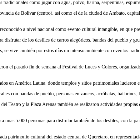
s tradicionales como jugar con agua, polvo, harina, serpentinas, espum
ovincia de Bolívar (centro), así como el de la ciudad de Ambato, capita
econocido a nivel nacional como evento cultural intangible, en que pre
a disfrutar de los desfiles de carros alegóricos, bandas del pueblo y gr
aís, se vive también por estos días un intenso ambiente con eventos trad
ron el pasado fin de semana al Festival de Luces y Colores, organizado
vados en América Latina, donde templos y sitios patrimoniales lucieron e
 calles con bandas de pueblo, personas en zancos, acróbatas, bailarines, 
del Teatro y la Plaza Arenas también se realizaron actividades propias d
 a unas 5.000 personas para disfrutar también de los desfiles, con la p
a patrimonio cultural del estado central de Querétaro, en representació