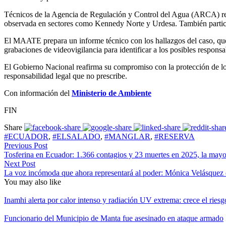
Técnicos de la Agencia de Regulación y Control del Agua (ARCA) real
observada en sectores como Kennedy Norte y Urdesa. También particip
El MAATE prepara un informe técnico con los hallazgos del caso, que 
grabaciones de videovigilancia para identificar a los posibles respons
El Gobierno Nacional reafirma su compromiso con la protección de los
responsabilidad legal que no prescribe.
Con información del
Ministerio de Ambiente
FIN
Share
#ECUADOR
,
#ELSALADO
,
#MANGLAR
,
#RESERVA
Previous Post
Tosferina en Ecuador: 1.366 contagios y 23 muertes en 2025, la mayo
Next Post
La voz incómoda que ahora representará al poder: Mónica Velásquez e
You may also like
Inamhi alerta por calor intenso y radiación UV extrema: crece el ries
Funcionario del Municipio de Manta fue asesinado en ataque armado