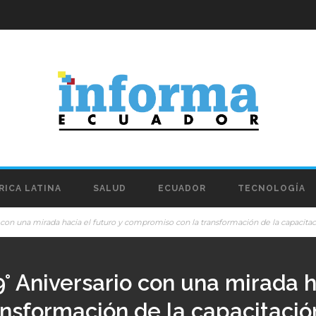
RICA LATINA
SALUD
ECUADOR
TECNOLOGÍA
 con una mirada hacia el futuro y compromiso con la transformación de la capacitac
° Aniversario con una mirada ha
nsformación de la capacitació