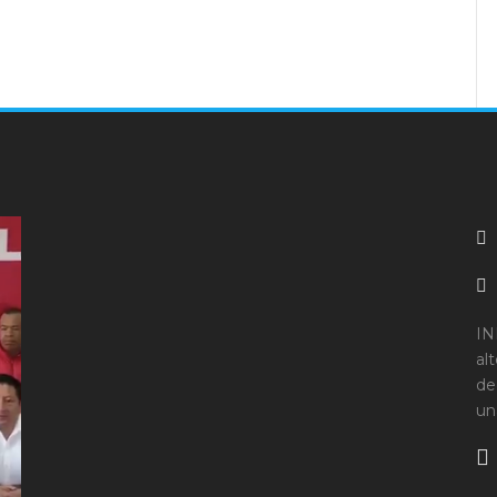
IN
al
de
un
L