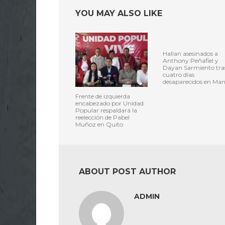
YOU MAY ALSO LIKE
Hallan asesinados a
Anthony Peñafiel y
Dayan Sarmiento tra
cuatro días
desaparecidos en Man
Frente de izquierda
encabezado por Unidad
Popular respaldará la
reelección de Pabel
Muñoz en Quito
ABOUT POST AUTHOR
ADMIN