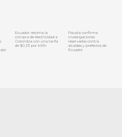
Ecuador retoma la
Fiscalía confirma
compra de electricidad a
investigaciones
s
Colombia con una tarifa
reservadas contra
de $0,33 por kWh
alcaldes y prefectos de
abí
Ecuador