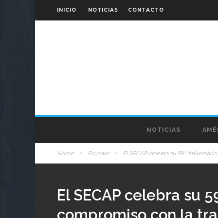
INICIO
NOTICIAS
CONTACTO
NOTICIAS
AMÉ
Home
>
Ecuador
>
El SECAP celebra su 59° Aniversario
El SECAP celebra su 59
compromiso con la tra