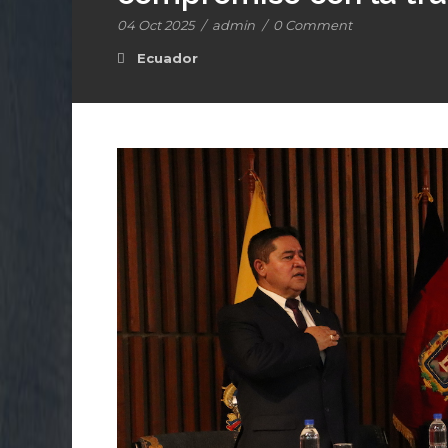
04 Oct 2025
/
admin
/
0 Comment
Ecuador