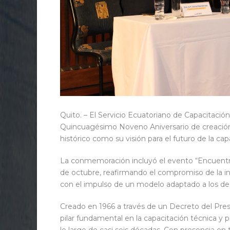
Quito. – El Servicio Ecuatoriano de Capacitac
Quincuagésimo Noveno Aniversario de creación
histórico como su visión para el futuro de la cap
La conmemoración incluyó el evento “Encuentro 
de octubre, reafirmando el compromiso de la in
con el impulso de un modelo adaptado a los desa
Creado en 1966 a través de un Decreto del Pre
pilar fundamental en la capacitación técnica y 
lo largo de casi seis décadas. Con presencia en t