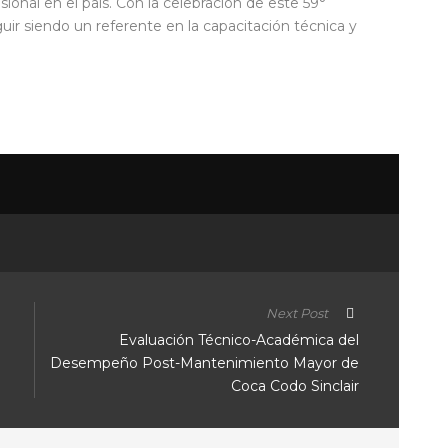
sional en el país. Con la celebración de este 59°
uir siendo un referente en la capacitación técnica y
Next Post
Evaluación Técnico-Académica del
Desempeño Post-Mantenimiento Mayor de
Coca Codo Sinclair