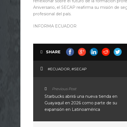
reflexionar sobre el futuro de la formación profe
Aniversario, el SECAP reafirma su misión de seg
profesional del país.
INFORMA ECUADOR
SHARE
#ECUADOR
,
#SECAP
Previous Post
Starbucks abrirá una nueva tienda en
Guayaquil en 2026 como parte de su
expansión en Latinoamérica