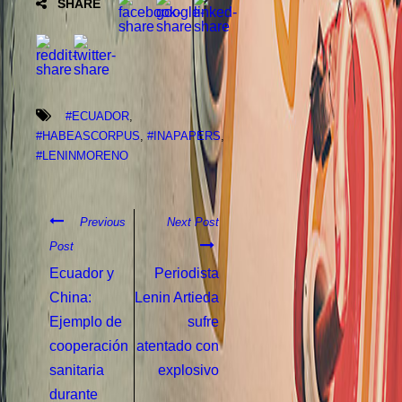
SHARE
#ECUADOR
,
#HABEASCORPUS
,
#INAPAPERS
,
#LENINMORENO
Previous
Next Post
Post
Ecuador y
Periodista
China:
Lenin Artieda
Ejemplo de
sufre
cooperación
atentado con
sanitaria
explosivo
durante