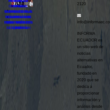
POR UNIDAD
PEÑAFIEL Y
RETOMA LA
2120
COMPRA DE
POPULAR
DAYAN
SARMIENTO TRAS
RESPALDARÁ LA
ELECTRICIDAD A
REELECCIÓN DE
COLOMBIA CON
CUATRO DÍAS
info@informaec.c
PABEL MUÑOZ EN
DESAPARECIDOS
UNA TARIFA DE
$0,33 POR KWH
EN MANABÍ
QUITO
INFORMA
ECUADOR es
un sitio web de
noticias
alternativas en
Ecuador,
fundado en
2020 que se
dedica a
proporcionar
información y
análisis desde