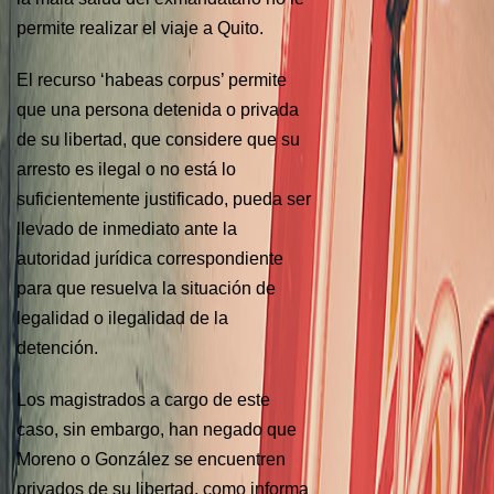
permite realizar el viaje a Quito.
El recurso ‘habeas corpus’ permite
que una persona detenida o privada
de su libertad, que considere que su
arresto es ilegal o no está lo
suficientemente justificado, pueda ser
llevado de inmediato ante la
autoridad jurídica correspondiente
para que resuelva la situación de
legalidad o ilegalidad de la
detención.
Los magistrados a cargo de este
caso, sin embargo, han negado que
Moreno o González se encuentren
privados de su libertad, como informa