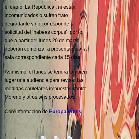
el diario ‘La República’, ni están
incomunicados o sufren trato
degradante y no corresponde la
solicitud del ‘habeas corpus’, por lo
que a partir del lunes 20 de marzo
deberán comenzar a presentarse a la
sala correspondiente cada 15 días.
Asimismo, el lunes se tendrá también
lugar una audiencia para revisar las
medidas cautelares impuestas contra
Moreno y otros seis procesados.
Con información de
Europa Press