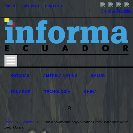
INICIO
NOTICIAS
CONTACTO
NOTICIAS
AMÉRICA LATINA
SALUD
ECUADOR
TECNOLOGÍA
CHINA
Home
>
Ecuador
>
Justicia ecuatoriana negó el ‘habeas corpus’ al expresidente
Lenin Moreno