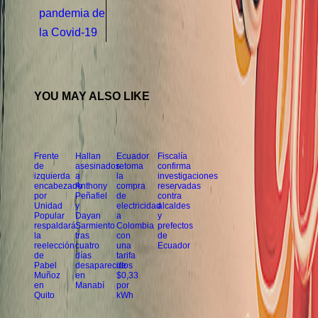
pandemia de
la Covid-19
YOU MAY ALSO LIKE
Frente
Hallan
Ecuador
Fiscalía
de
asesinados
retoma
confirma
izquierda
a
la
investigaciones
encabezado
Anthony
compra
reservadas
por
Peñafiel
de
contra
Unidad
y
electricidad
alcaldes
Popular
Dayan
a
y
respaldará
Sarmiento
Colombia
prefectos
la
tras
con
de
reelección
cuatro
una
Ecuador
de
días
tarifa
Pabel
desaparecidos
de
Muñoz
en
$0,33
en
Manabí
por
Quito
kWh