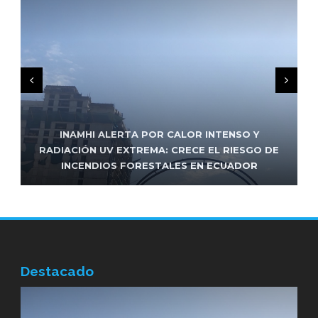
FRENTE DE IZQUIERDA ENCABEZADO POR
INAMHI ALERTA POR CALOR INTENSO Y
UNIDAD POPULAR RESPALDARÁ LA REELECCIÓN
RADIACIÓN UV EXTREMA: CRECE EL RIESGO DE
FUNCIONARIO DEL MUNICIPIO DE MANTA FUE
INCENDIOS FORESTALES EN ECUADOR
ASESINADO EN ATAQUE ARMADO
DE PABEL MUÑOZ EN QUITO
Destacado