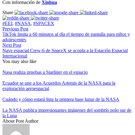
Con información de
Xinhua
Share
#EEI
,
#NASA
,
#SPACEX
Previous Post
TikTok limita a 60 minutos al día el tiempo de pantalla para niños y
adolescentes
Next Post
Nave espacial Crew-6 de SpaceX se acopla a la Estación Espacial
Internacional
You may also like
Nasa realiza pruebas a Starliner en el espacio
Ecuador se une a los Acuerdos Artemis de la NASA para la
exploración aeroespacial
Cuándo y cómo estará lista la primera base lunar de la NASA
La NASA publica impresionantes imágenes del sombrío polo sur de
la Luna
About Post Author