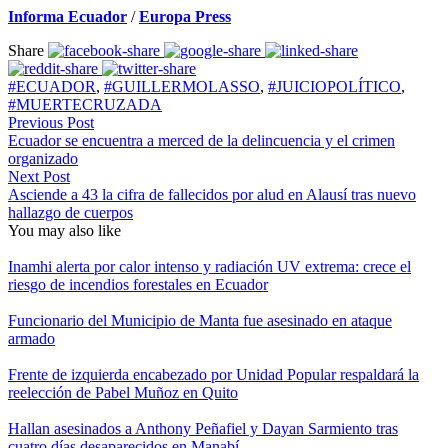
Informa Ecuador
/
Europa Press
Share
#ECUADOR
,
#GUILLERMOLASSO
,
#JUICIOPOLÍTICO
,
#MUERTECRUZADA
Previous Post
Ecuador se encuentra a merced de la delincuencia y el crimen
organizado
Next Post
Asciende a 43 la cifra de fallecidos por alud en Alausí tras nuevo
hallazgo de cuerpos
You may also like
Inamhi alerta por calor intenso y radiación UV extrema: crece el
riesgo de incendios forestales en Ecuador
Funcionario del Municipio de Manta fue asesinado en ataque
armado
Frente de izquierda encabezado por Unidad Popular respaldará la
reelección de Pabel Muñoz en Quito
Hallan asesinados a Anthony Peñafiel y Dayan Sarmiento tras
cuatro días desaparecidos en Manabí