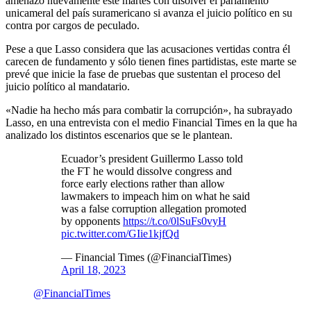
amenazó nuevamente este martes con disolver el parlamento
unicameral del país suramericano si avanza el juicio político en su
contra por cargos de peculado.
Pese a que Lasso considera que las acusaciones vertidas contra él
carecen de fundamento y sólo tienen fines partidistas, este marte se
prevé que inicie la fase de pruebas que sustentan el proceso del
juicio político al mandatario.
«Nadie ha hecho más para combatir la corrupción», ha subrayado
Lasso, en una entrevista con el medio Financial Times en la que ha
analizado los distintos escenarios que se le plantean.
Ecuador’s president Guillermo Lasso told
the FT he would dissolve congress and
force early elections rather than allow
lawmakers to impeach him on what he said
was a false corruption allegation promoted
by opponents
https://t.co/0lSuFs0vyH
pic.twitter.com/GIie1kjfQd
— Financial Times (@FinancialTimes)
April 18, 2023
@FinancialTimes